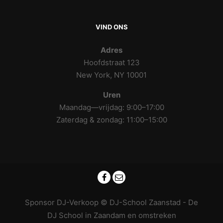
VIND ONS
Adres
Hoofdstraat 123
New York, NY 10001
Uren
Maandag—vrijdag: 9:00–17:00
Zaterdag & zondag: 11:00–15:00
Sponsor DJ-Verkoop
© DJ-School Zaanstad - De
DJ School in Zaandam en omstreken