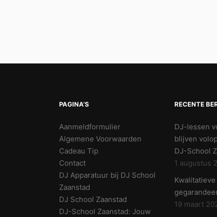
PAGINA’S
RECENTE BE
Aanmeldformulier
DJ-lessen v
Algemene Voorwaarden
blijven volo
Cadeau Tip
DJ-School Z
Contact
1 augustus 
DJ Apparatuur bij DJ School
Kwalitatiev
Zaanstad
gegarandeer
DJ School Zaanstad
19 maart 20
DJ-School Zaanstad: Jouw