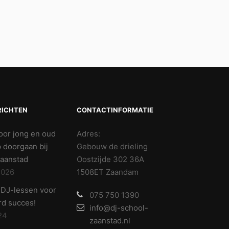
RICHTEN
CONTACTINFORMATIE
oor jong en oud
Adres:
p doorgaan bij
Gebouw de drieling
aanstad
Oostzijde 302 36A
2026
1508ET Zaandam
e DJ-lessen voor
075 750 1390
d succes!
info@dj-school-
24
zaanstad.nl