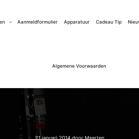
en
Aanmeldformulier
Apparatuur
Cadeau Tip
Nieu
Algemene Voorwaarden
21 januari 2014
door
Maarten