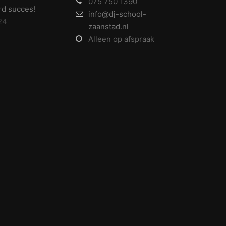
075 750 1390
d succes!
info@dj-school-
24
zaanstad.nl
Alleen op afspraak