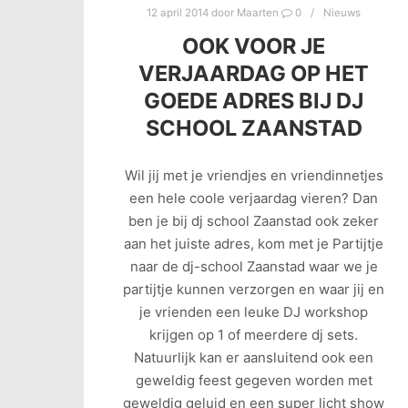
12 april 2014
door
Maarten
0
Nieuws
OOK VOOR JE
VERJAARDAG OP HET
GOEDE ADRES BIJ DJ
SCHOOL ZAANSTAD
Wil jij met je vriendjes en vriendinnetjes
een hele coole verjaardag vieren? Dan
ben je bij dj school Zaanstad ook zeker
aan het juiste adres, kom met je Partijtje
naar de dj-school Zaanstad waar we je
partijtje kunnen verzorgen en waar jij en
je vrienden een leuke DJ workshop
krijgen op 1 of meerdere dj sets.
Natuurlijk kan er aansluitend ook een
geweldig feest gegeven worden met
geweldig geluid en een super licht show