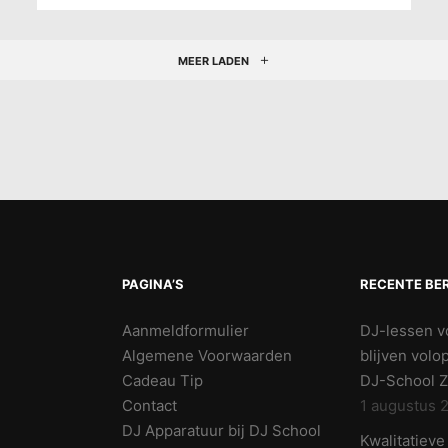
MEER LADEN
PAGINA’S
RECENTE BE
Aanmeldformulier
DJ-lessen v
Algemene Voorwaarden
blijven volo
Cadeau Tip
DJ-School Z
Contact
1 augustus 
DJ Apparatuur bij DJ School
Kwalitatiev