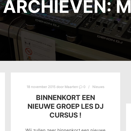
 ARCHIEVEN:
M
18 november 2015
door
Maarten
0
Nieuws
BINNENKORT EEN
NIEUWE GROEP LES DJ
CURSUS !
Wij zullen zeer binnenkort een nieuwe