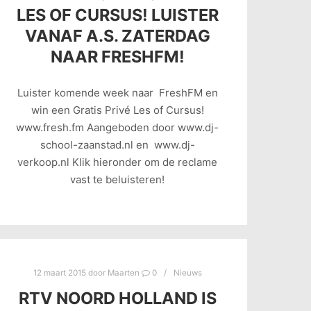
LES OF CURSUS! LUISTER
VANAF A.S. ZATERDAG
NAAR FRESHFM!
Luister komende week naar FreshFM en
win een Gratis Privé Les of Cursus!
www.fresh.fm Aangeboden door www.dj-
school-zaanstad.nl en www.dj-
verkoop.nl Klik hieronder om de reclame
vast te beluisteren!
12 maart 2015
door
Maarten
0
Nieuws
RTV NOORD HOLLAND IS