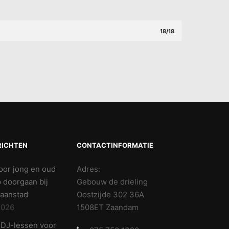
18/18
RICHTEN
CONTACTINFORMATIE
oor jong en oud
Adres:
p doorgaan bij
Gebouw de drieling
aanstad
Oostzijde 302 36A
2026
1508ET Zaandam
e DJ-lessen voor